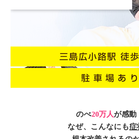
のべ
20万人
が感動
なぜ、こんなにも
症