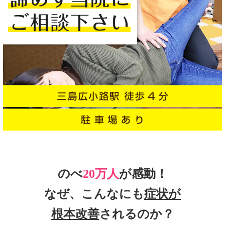
のべ
20万人
が感動！
なぜ、こんなにも
症状が
根本改善
されるのか？