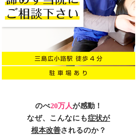
のべ
20万人
が感動！
なぜ、こんなにも
症状が
根本改善
されるのか？