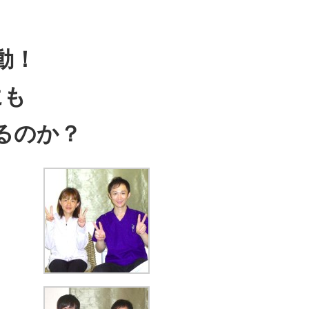
動！
にも
るのか？